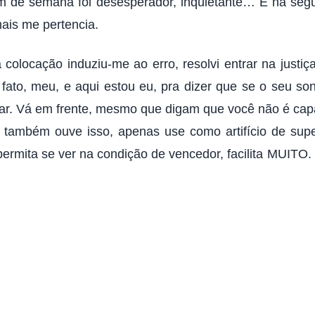
im de semana foi desesperador, inquietante… E na segu
mais me pertencia.
colocação induziu-me ao erro, resolvi entrar na just
e fato, meu, e aqui estou eu, pra dizer que se o seu so
tar. Vá em frente, mesmo que digam que você não é ca
 também ouve isso, apenas use como artifício de supe
 permita se ver na condição de vencedor, facilita MUIT