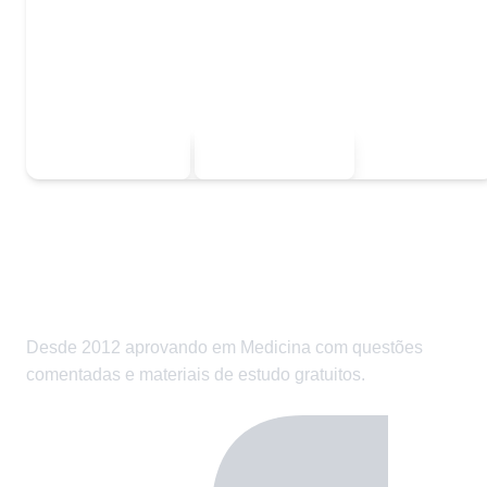
Quer baixar todo o conteúdo?
Escolha uma das opções:
Sou estudante
Sou professor
Desde 2012 aprovando em Medicina com questões
comentadas e materiais de estudo gratuitos.