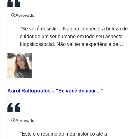
Aprovado
"Se você desistir… Não irá conhecer a beleza de
cuidar de um ser humano em todo seu aspecto
biopsicossocial. Não vai ter a experiência de
cruzar com o olhar esperançoso de alguém que
confia a própria vida (ou a de seus familiares) em
suas mãos e sentir a benção de fazer a diferença
na história […]"
Karol Raftopoulos – “Se você desistir…”
Aprovado
"Este é o resumo do meu histórico até a