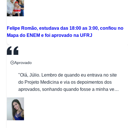
médico surgiu durante uma feira de profissões
que teve na escola […]"
Felipe Romão, estudava das 18:00 as 3:00, confiou no
Mapa do ENEM e foi aprovado na UFRJ
Aprovado
"Olá, Júlio. Lembro de quando eu entrava no site
do Projeto Medicina e via os depoimentos dos
aprovados, sonhando quando fosse a minha vez.
Bom, esse dia chegou. Consegui a tão sonhada
aprovação em Medicina, na UFOB, em terceiro
lugar! O sentimento de alegria e dever cumprido
são indescritíveis, e é nessa hora que lembro do
[…]"