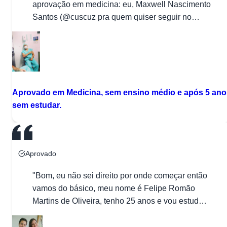
aprovação em medicina: eu, Maxwell Nascimento
Santos (@cuscuz pra quem quiser seguir no
insta), saí de um momento em que estava infeliz
e sem rumo para voltar ao sonho da minha
infância: SER MÉDICO. Vou dividir minha
história em 3 momentos principais e tentar
mostrar as […]"
Aprovado em Medicina, sem ensino médio e após 5 ano
sem estudar.
Aprovado
"Bom, eu não sei direito por onde começar então
vamos do básico, meu nome é Felipe Romão
Martins de Oliveira, tenho 25 anos e vou estudar
medicina na Ilha do Fundão UFRJ. Sou de São
Bernardo do Campo, São Paulo. A ideia de ser