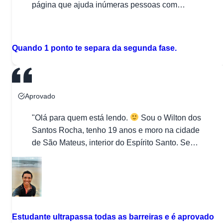
página que ajuda inúmeras pessoas com
atividades, depoimentos, anúncios, doação de
Q
material e ajuda em exercícios. Semana passada
foi minha matrícula no tão sonhado e almejado
Quando 1 ponto te separa da segunda fase.
curso de Medicina, um curso que irá exigir muito
de mim, mas que no final irá me […]"
Aprovado
"Olá para quem está lendo.
Sou o Wilton dos
Santos Rocha, tenho 19 anos e moro na cidade
de São Mateus, interior do Espírito Santo. Se
você veio aqui, provavelmente está em busca da
tão sonhada faculdade de medicina, sendo
assim, vou falar um pouco da minha trajetória,
que talvez te incentive a continuar […]"
Estudante ultrapassa todas as barreiras e é aprovado