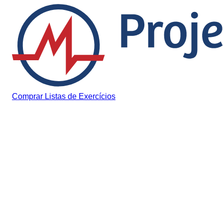
Pular para o conteúdo
Comprar Listas de Exercícios
Aprovado
Felipe Romão, estudava
das 18:00 as 3:00, confiou
no Mapa do ENEM e foi