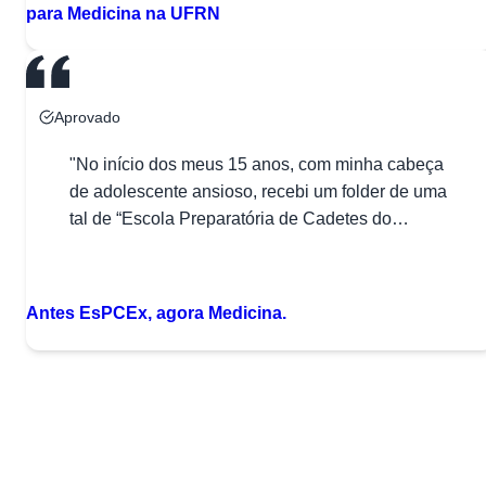
para Medicina na UFRN
Aprovado
"No início dos meus 15 anos, com minha cabeça
de adolescente ansioso, recebi um folder de uma
tal de “Escola Preparatória de Cadetes do
Exército”, que eu desconhecia, até o momento.
A
Bastou pra eu tomar a decisão: estudaria aqueles
6 meses que ainda antecediam a prova de
Antes EsPCEx, agora Medicina.
admissão, passaria no processo seletivo, e me
formaria […]"