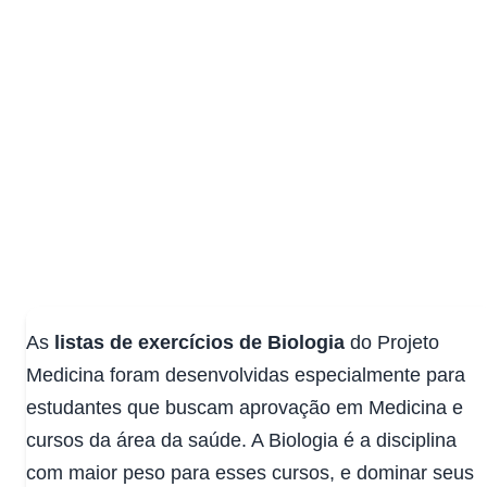
Listas de Exercícios de
Biologia
Exercícios e materiais de estudo de Biologia para sua
preparação para o ENEM e vestibulares
11 tópicos
|
67 materiais
As
listas de exercícios de Biologia
do Projeto
Medicina foram desenvolvidas especialmente para
estudantes que buscam aprovação em Medicina e
cursos da área da saúde. A Biologia é a disciplina
com maior peso para esses cursos, e dominar seus