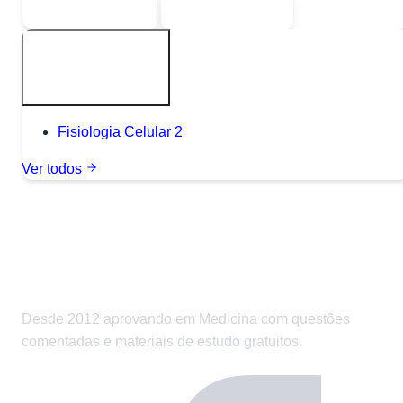
Sou estudante
Sou professor
Outros tópicos
Fisiologia Celular
2
Ver todos
Desde 2012 aprovando em Medicina com questões
comentadas e materiais de estudo gratuitos.