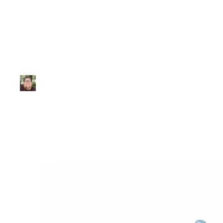
Lista de Exercíci
Júlio Sousa
|
Atualizado em 17 de fevereiro de 2026
|
8 min de leitu