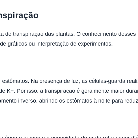
nspiração
axa de transpiração das plantas. O conhecimento desses
e gráficos ou interpretação de experimentos.
dos estômatos. Na presença de luz, as células-guarda re
e K+. Por isso, a transpiração é geralmente maior dura
mento inverso, abrindo os estômatos à noite para reduz
 água e aumenta a capacidade do ar de reter vapor d’ág