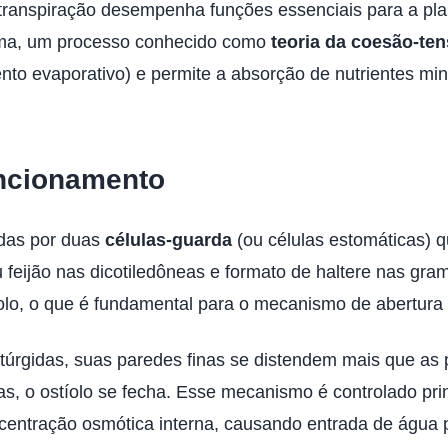
ranspiração desempenha funções essenciais para a plant
lema, um processo conhecido como
teoria da coesão-te
ento evaporativo) e permite a absorção de nutrientes min
uncionamento
adas por duas
células-guarda
(ou células estomáticas)
u feijão nas dicotiledôneas e formato de haltere nas gr
íolo, o que é fundamental para o mecanismo de abertura
túrgidas, suas paredes finas se distendem mais que as
as, o ostíolo se fecha. Esse mecanismo é controlado pri
ncentração osmótica interna, causando entrada de água