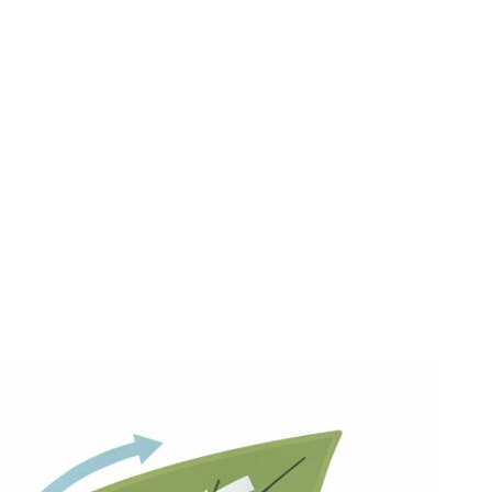
os sobre Transpiraç
ra