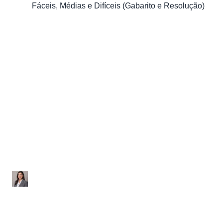
Fáceis, Médias e Difíceis (Gabarito e Resolução)
Ecologia
Desequilíbrios Ambientai
no Enem- 28 Questões
Fáceis, Médias e Difíceis
(Gabarito e Resolução)
Erla Indyra Teles
|
12 de setembro de 2023
|
42 min de leitura