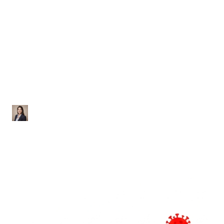
Biologia
Lista de Exercícios sobre
Viroses
Ana Júlia
|
Atualizado em 28 de janeiro de 2026
|
1 min de leitura