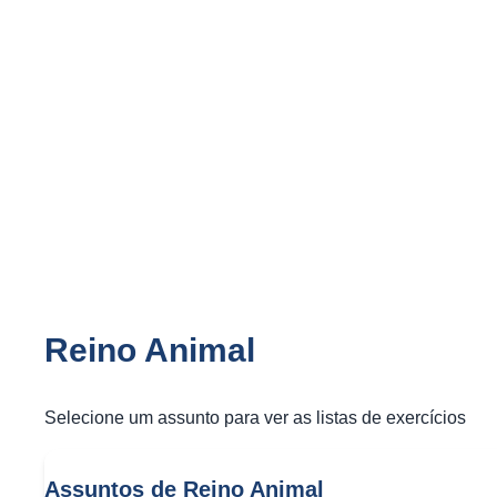
Listas de Exercíc
Exercícios e materiais de estudo de Reino Animal para 
4 tópicos
|
18 materiais
Reino Animal
Selecione um assunto para ver as listas de exercícios
Assuntos de Reino Animal