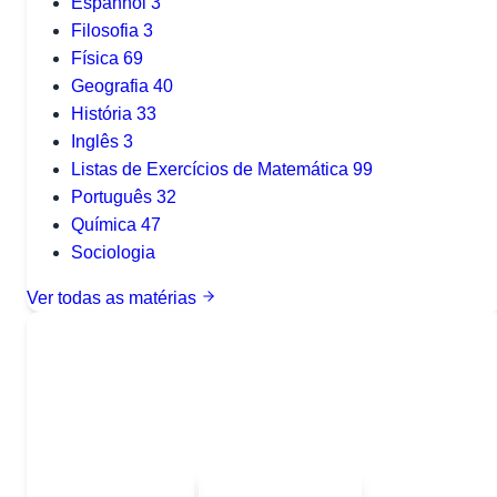
Espanhol
3
Filosofia
3
Física
69
Geografia
40
História
33
Inglês
3
Listas de Exercícios de Matemática
99
Português
32
Química
47
Sociologia
Ver todas as matérias
Quer baixar todo o conteúdo?
Escolha uma das opções:
Sou estudante
Sou professor