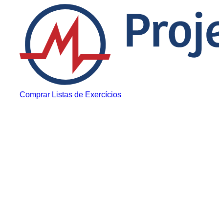
Pular para o conteúdo
Comprar Listas de Exercícios
Curiosidades Médicas
Jovem que se diz
preso ao se pass