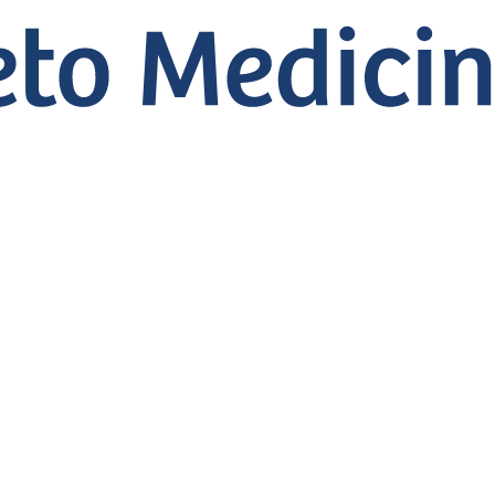
ia “formado em Gre
ar por médico