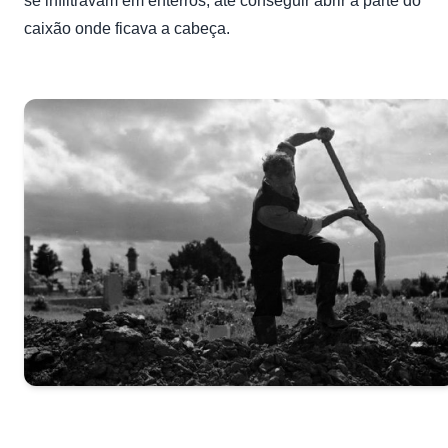
se infiltravam em enterros, até conseguir abrir a parte do
caixão onde ficava a cabeça.