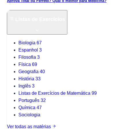
Aprova Total ou Ferreto? Qual o melhor para Medicina?
Listas de Exercícios
Biologia
67
Espanhol
3
Filosofia
3
Física
69
Geografia
40
História
33
Inglês
3
Listas de Exercícios de Matemática
99
Português
32
Química
47
Sociologia
Ver todas as matérias