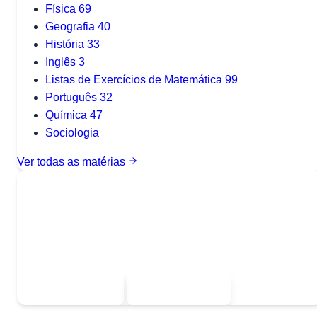
Física
69
Geografia
40
História
33
Inglês
3
Listas de Exercícios de Matemática
99
Português
32
Química
47
Sociologia
Ver todas as matérias
Quer baixar todo o conteúdo?
Escolha uma das opções:
Sou estudante
Sou professor