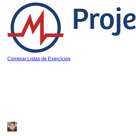
Pular para o conteúdo
Comprar Listas de Exercícios
Enem
INEP divulgou o
cronograma do SiSU 2016
Júlio Sousa