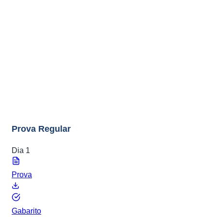
ENEM
Baixe todas as provas e gabaritos oficiais do ENEM de 200
a 2025. Inclui provas regulares e PPL (Pessoas Privadas d
Liberdade).
ENEM 2025
4 arquivos
Prova Regular
Dia 1
Prova
Gabarito