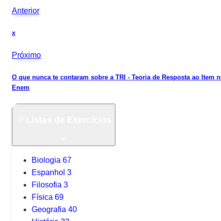
Anterior
x
Próximo
O que nunca te contaram sobre a TRI - Teoria de Resposta ao Item 
Enem
Listas de Exercícios
Biologia
67
Espanhol
3
Filosofia
3
Física
69
Geografia
40