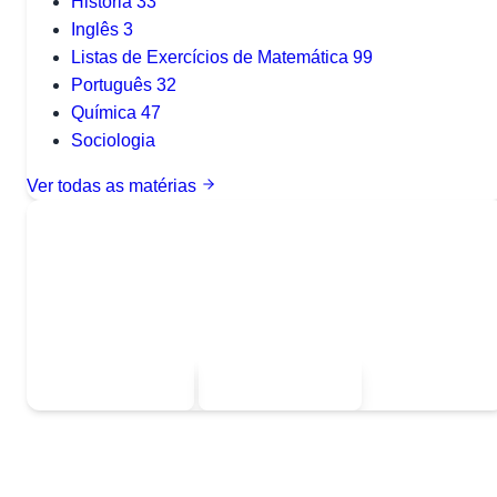
História
33
Inglês
3
Listas de Exercícios de Matemática
99
Português
32
Química
47
Sociologia
Ver todas as matérias
Quer baixar todo o conteúdo?
Escolha uma das opções:
Sou estudante
Sou professor