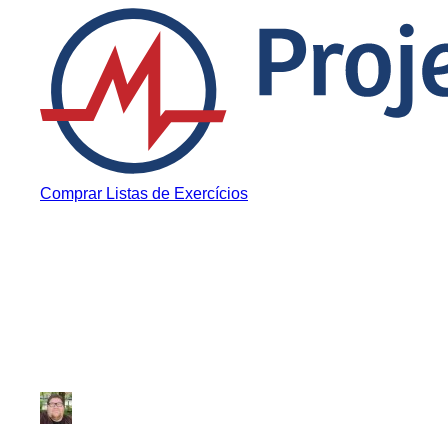
Pular para o conteúdo
Comprar Listas de Exercícios
Histórias Inspiradoras
Inspire-se com a h
Júlio Sousa
|
Atualizado em 22 de junho de 2020
|
6 min de leitura