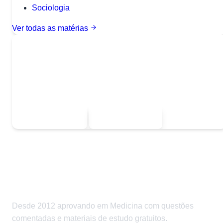
Sociologia
Ver todas as matérias
Quer baixar todo o conteúdo?
Escolha uma das opções:
Sou estudante
Sou professor
Desde 2012 aprovando em Medicina com questões
comentadas e materiais de estudo gratuitos.