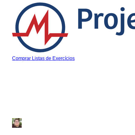
Pular para o conteúdo
Comprar Listas de Exercícios
Histórias Inspiradoras
A mãe que virou 
Júlio Sousa
|
Atualizado em 22 de junho de 2020
|
3 min de leitura