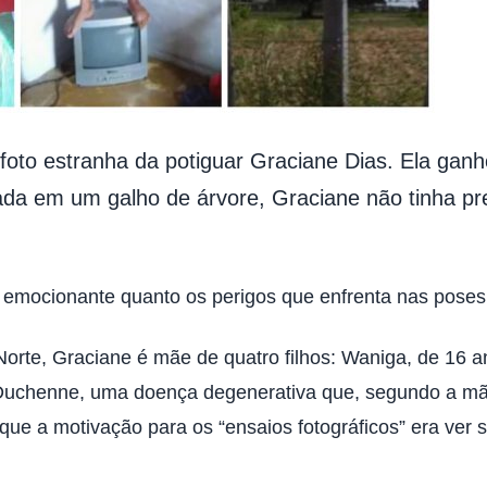
oto estranha da potiguar Graciane Dias. Ela gan
ada em um galho de árvore, Graciane não tinha pr
o emocionante quanto os perigos que enfrenta nas poses 
rte, Graciane é mãe de quatro filhos: Waniga, de 16 anos
 Duchenne, uma doença degenerativa que, segundo a mãe
ue a motivação para os “ensaios fotográficos” era ver se