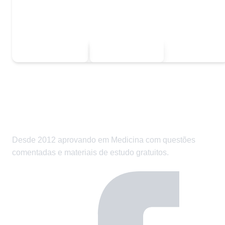
Quer baixar todo o conteúdo?
Escolha uma das opções:
Sou estudante
Sou professor
Desde 2012 aprovando em Medicina com questões
comentadas e materiais de estudo gratuitos.