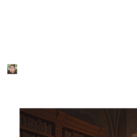
Filosofia
Lista de Exercícios sobre
Filosofia Medieval
Júlio Sousa
|
Atualizado em 28 de janeiro de 2026
|
2 min de leitura