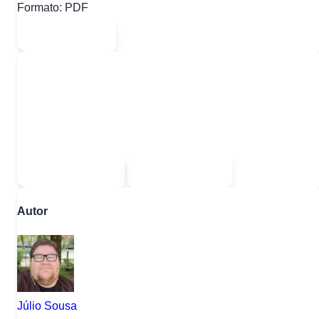
Formato:
PDF
Abrir PDF
Quer baixar todo o conteúdo?
Escolha uma das opções:
Sou estudante
Sou professor
Autor
Júlio Sousa