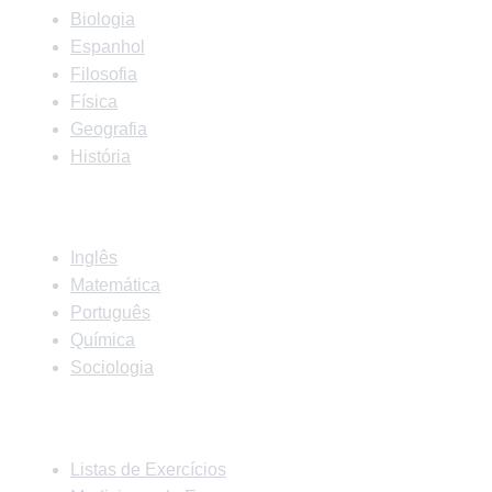
Biologia
Espanhol
Filosofia
Física
Geografia
História
Matérias
Inglês
Matemática
Português
Química
Sociologia
Links Rápidos
Listas de Exercícios