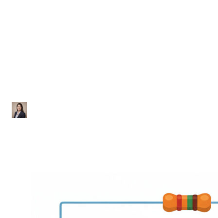
Eletrodinâmica
Lista de Exercícios sobre
Associação de Resistores
Ana Júlia
|
Atualizado em 28 de janeiro de 2026
|
1 min de leitura