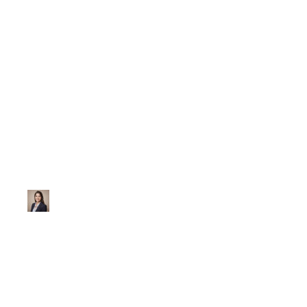
Eletrostática
Lista de Exercício
Potencial Elétrica
Ana Júlia
|
Atualizado em 28 de janeiro de 2026
|
2 min de leitur