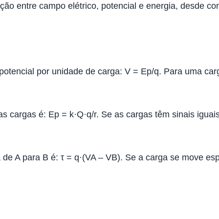
ação entre campo elétrico, potencial e energia, desde c
otencial por unidade de carga: V = Ep/q. Para uma carg
 cargas é: Ep = k·Q·q/r. Se as cargas têm sinais iguais,
 de A para B é: τ = q·(VA – VB). Se a carga se move esp