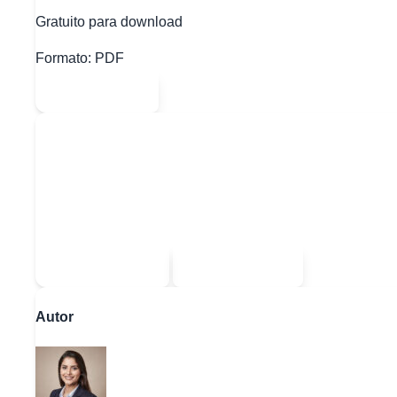
Gratuito para download
Formato:
PDF
Abrir PDF
Quer baixar todo o conteúdo?
Escolha uma das opções:
Sou estudante
Sou professor
Autor