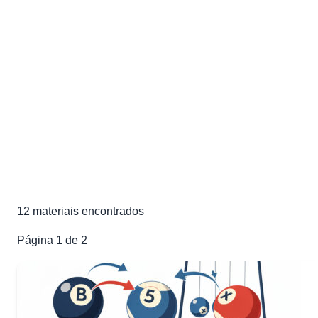
Listas de Exercícios de
Cinemática
Exercícios e materiais de estudo de Cinemática para sua
preparação para o ENEM e vestibulares
12 materiais
12
materiais encontrados
Página
1
de
2