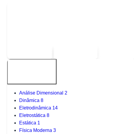
Quer baixar todo o conteúdo?
Escolha uma das opções:
Sou estudante
Sou professor
Outros tópicos
Análise Dimensional
2
Dinâmica
8
Eletrodinâmica
14
Eletrostática
8
Estática
1
Física Moderna
3