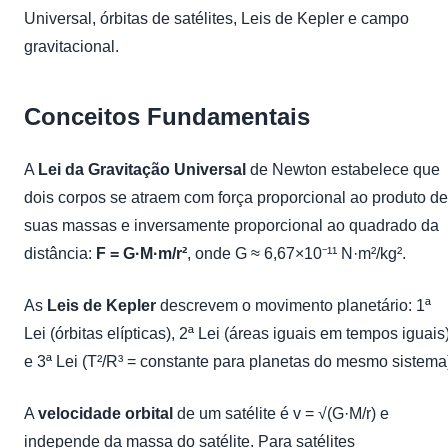
Universal, órbitas de satélites, Leis de Kepler e campo
gravitacional.
Conceitos Fundamentais
A
Lei da Gravitação Universal
de Newton estabelece que
dois corpos se atraem com força proporcional ao produto de
suas massas e inversamente proporcional ao quadrado da
distância:
F = G·M·m/r²
, onde G ≈ 6,67×10⁻¹¹ N·m²/kg².
As
Leis de Kepler
descrevem o movimento planetário: 1ª
Lei (órbitas elípticas), 2ª Lei (áreas iguais em tempos iguais
e 3ª Lei (T²/R³ = constante para planetas do mesmo sistema
A
velocidade orbital
de um satélite é v = √(G·M/r) e
independe da massa do satélite. Para satélites