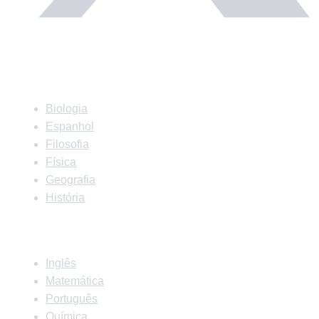
Matérias
Biologia
Espanhol
Filosofia
Física
Geografia
História
Matérias
Inglês
Matemática
Português
Química