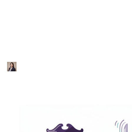
Física
Lista de Exercícios sobre
Oscilações e MHS
Ana Júlia
|
Atualizado em 28 de janeiro de 2026
|
2 min de leitura