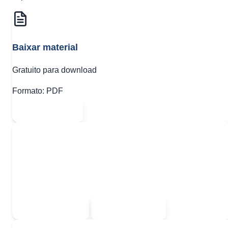
Baixar material
Gratuito para download
Formato:
PDF
Abrir PDF
Quer baixar todo o conteúdo?
Escolha uma das opções:
Sou estudante
Sou professor