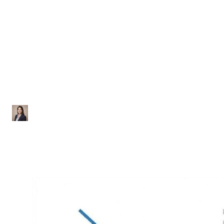
Física
Lista de Exercícios sobre
Espelhos Planos
Ana Júlia
|
Atualizado em 28 de janeiro de 2026
|
2 min de leitura