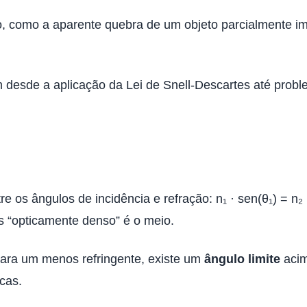
o, como a aparente quebra de um objeto parcialmente im
 desde a aplicação da Lei de Snell-Descartes até proble
e os ângulos de incidência e refração: n₁ · sen(θ₁) = n₂
s “opticamente denso” é o meio.
para um menos refringente, existe um
ângulo limite
acim
cas.