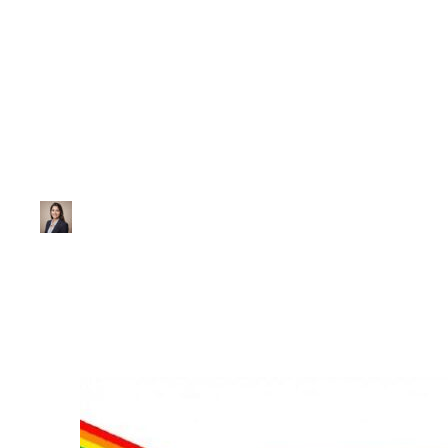
Física
Lista de Exercíci
Ana Júlia
|
Atualizado em 28 de janeiro de 2026
|
2 min de leitur