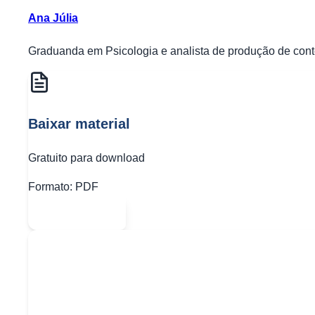
Ana Júlia
Graduanda em Psicologia e analista de produção de conte
Baixar material
Gratuito para download
Formato:
PDF
Abrir PDF
Quer baixar todo o conteúdo?
Escolha uma das opções: