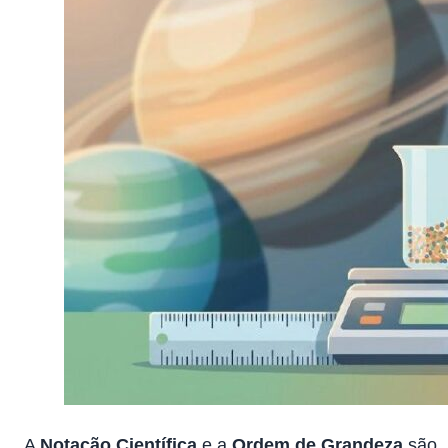
A
Notação Científica
e a
Ordem de Grandeza
são