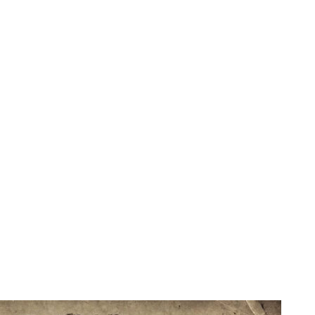
os sobre Mundo Glo
a