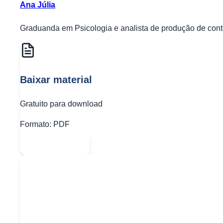
Ana Júlia
Graduanda em Psicologia e analista de produção de conte
Baixar material
Gratuito para download
Formato:
PDF
Abrir PDF
Quer baixar todo o conteúdo?
Escolha uma das opções: