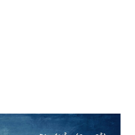
ória – ENEM
a