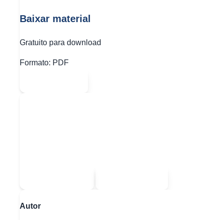
Baixar material
Gratuito para download
Formato:
PDF
Abrir PDF
Quer baixar todo o conteúdo?
Escolha uma das opções:
Sou estudante
Sou professor
Autor