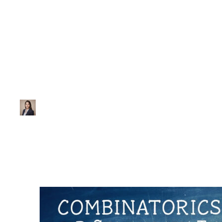
Análise Combinatória
Análise Combinat
Ana Júlia
|
Atualizado em 29 de janeiro de 2026
|
1 min de leitur