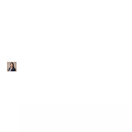
Equações Algébricas
Lista de Exercícios sobre
Equações do 2º Grau
Ana Júlia
|
Atualizado em 29 de janeiro de 2026
|
2 min de leitura