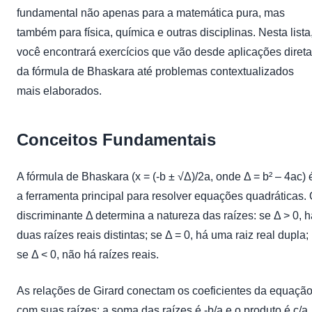
fundamental não apenas para a matemática pura, mas
também para física, química e outras disciplinas. Nesta lista
você encontrará exercícios que vão desde aplicações diret
da fórmula de Bhaskara até problemas contextualizados
mais elaborados.
Conceitos Fundamentais
A fórmula de Bhaskara (x = (-b ± √Δ)/2a, onde Δ = b² – 4ac) 
a ferramenta principal para resolver equações quadráticas.
discriminante Δ determina a natureza das raízes: se Δ > 0, h
duas raízes reais distintas; se Δ = 0, há uma raiz real dupla;
se Δ < 0, não há raízes reais.
As relações de Girard conectam os coeficientes da equaçã
com suas raízes: a soma das raízes é -b/a e o produto é c/a.