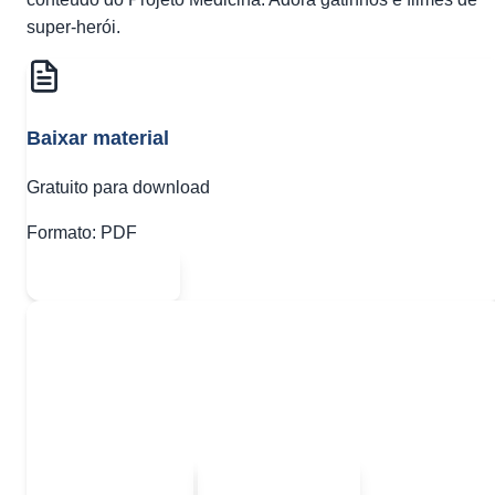
super-herói.
Baixar material
Gratuito para download
Formato:
PDF
Abrir PDF
Quer baixar todo o conteúdo?
Escolha uma das opções:
Sou estudante
Sou professor