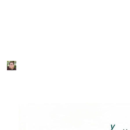
Funções
Lista de Exercícios sobre
Função Afim
Júlio Sousa
|
Atualizado em 29 de janeiro de 2026
|
2 min de leitura