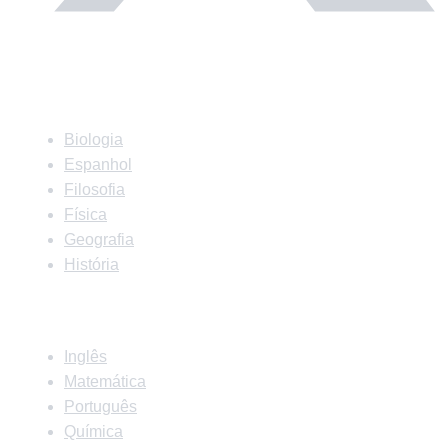
Matérias
Biologia
Espanhol
Filosofia
Física
Geografia
História
Matérias
Inglês
Matemática
Português
Química