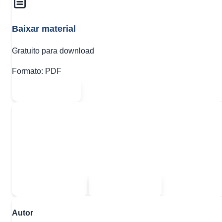
Baixar material
Gratuito para download
Formato:
PDF
Abrir PDF
Quer baixar todo o conteúdo?
Escolha uma das opções:
Sou estudante
Sou professor
Autor