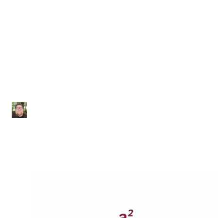
Funções
Lista de Exercícios sobre
Função Exponencial
Júlio Sousa
|
Atualizado em 29 de janeiro de 2026
|
2 min de leitura