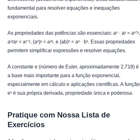
fundamental para resolver equações e inequações
exponenciais.
As propriedades das potências são essenciais: aˣ · aʸ = aˣ⁺ʸ,
aˣ/aʸ = aˣ⁻ʸ, (aˣ)ʸ = aˣʸ, e (ab)ˣ = aˣ · bˣ. Essas propriedades
permitem simplificar expressões e resolver equações.
A constante e (número de Euler, aproximadamente 2,718) é
a base mais importante para a função exponencial,
especialmente em cálculo e aplicações científicas. A função
eˣ é sua própria derivada, propriedade única e poderosa.
Pratique com Nossa Lista de
Exercícios