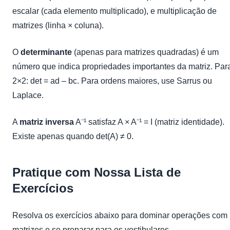
escalar (cada elemento multiplicado), e multiplicação de
matrizes (linha × coluna).
O
determinante
(apenas para matrizes quadradas) é um
número que indica propriedades importantes da matriz. Par
2×2: det = ad – bc. Para ordens maiores, use Sarrus ou
Laplace.
A
matriz inversa
A⁻¹ satisfaz A × A⁻¹ = I (matriz identidade).
Existe apenas quando det(A) ≠ 0.
Pratique com Nossa Lista de
Exercícios
Resolva os exercícios abaixo para dominar operações com
matrizes e se preparar para os vestibulares.