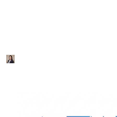
Matemática
Lista de Exercícios sobre
Matrizes
Ana Júlia
|
Atualizado em 29 de janeiro de 2026
|
2 min de leitura