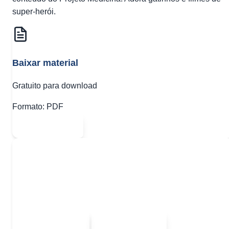
super-herói.
Baixar material
Gratuito para download
Formato:
PDF
Abrir PDF
Quer baixar todo o conteúdo?
Escolha uma das opções:
Sou estudante
Sou professor