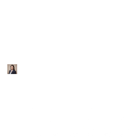
Matemática
Lista de Exercícios sobre
Números Proporcionais
Ana Júlia
|
Atualizado em 29 de janeiro de 2026
|
2 min de leitura