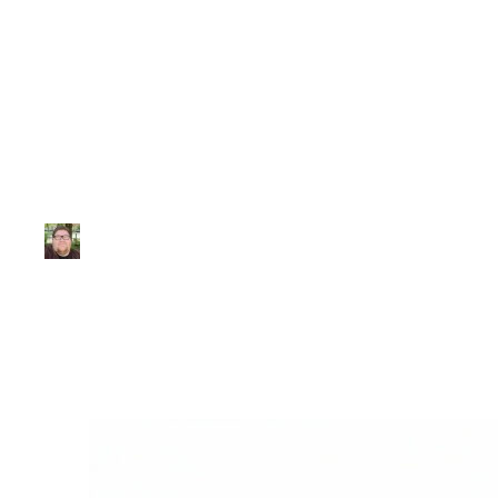
Matemática
Lista de Exercíc
Júlio Sousa
|
Atualizado em 29 de janeiro de 2026
|
2 min de leitur