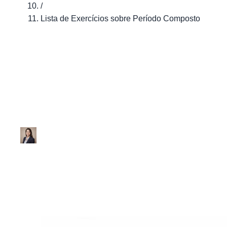
/
Lista de Exercícios sobre Período Composto
Gramática
Lista de Exercíc
Ana Júlia
|
Atualizado em 29 de janeiro de 2026
|
1 min de leitur