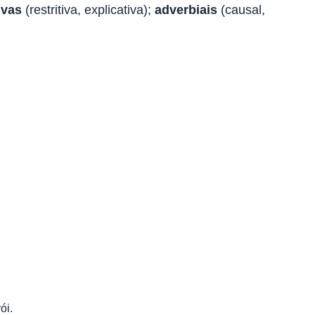
ivas
(restritiva, explicativa);
adverbiais
(causal,
ói.