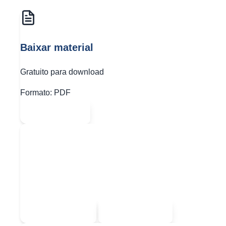
Baixar material
Gratuito para download
Formato:
PDF
Abrir PDF
Quer baixar todo o conteúdo?
Escolha uma das opções:
Sou estudante
Sou professor