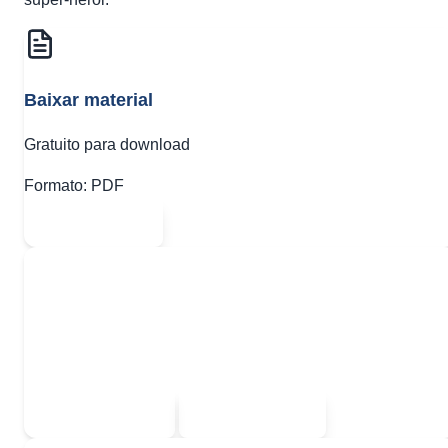
Baixar material
Gratuito para download
Formato:
PDF
Abrir PDF
Quer baixar todo o conteúdo?
Escolha uma das opções:
Sou estudante
Sou professor