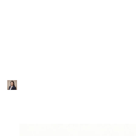
Literatura
Lista de Exercícios sobre
Tendências
Contemporâneas
Ana Júlia
|
Atualizado em 29 de janeiro de 2026
|
2 min de leitura