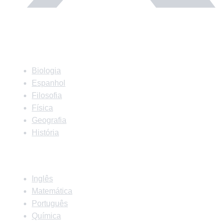
Matérias
Biologia
Espanhol
Filosofia
Física
Geografia
História
Matérias
Inglês
Matemática
Português
Química