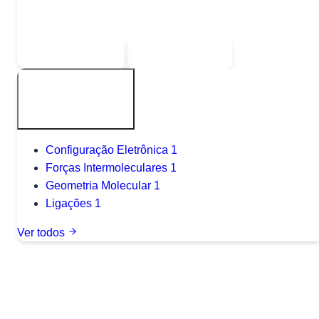
Escolha uma das opções:
Sou estudante
Sou professor
Outros tópicos
Configuração Eletrônica
1
Forças Intermoleculares
1
Geometria Molecular
1
Ligações
1
Ver todos