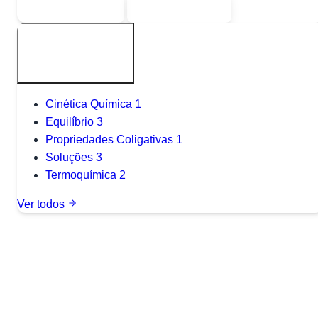
Sou estudante
Sou professor
Outros tópicos
Cinética Química
1
Equilíbrio
3
Propriedades Coligativas
1
Soluções
3
Termoquímica
2
Ver todos