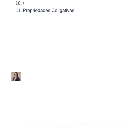
/
Propriedades Coligativas
Físico-Química
Propriedades Coli
Ana Júlia
|
Atualizado em 29 de janeiro de 2026
|
2 min de leitur