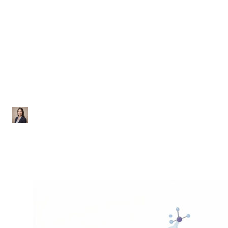
Química
Questões sobre Gases
com Gabarito
Ana Júlia
|
Atualizado em 29 de janeiro de 2026
|
2 min de leitura