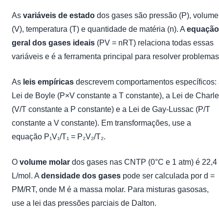
As
variáveis de estado
dos gases são pressão (P), volume
(V), temperatura (T) e quantidade de matéria (n). A
equação
geral dos gases ideais
(PV = nRT) relaciona todas essas
variáveis e é a ferramenta principal para resolver problemas
As
leis empíricas
descrevem comportamentos específicos:
Lei de Boyle (P×V constante a T constante), a Lei de Charl
(V/T constante a P constante) e a Lei de Gay-Lussac (P/T
constante a V constante). Em transformações, use a
equação P₁V₁/T₁ = P₂V₂/T₂.
O
volume molar
dos gases nas CNTP (0°C e 1 atm) é 22,4
L/mol. A
densidade dos gases
pode ser calculada por d =
PM/RT, onde M é a massa molar. Para misturas gasosas,
use a lei das pressões parciais de Dalton.