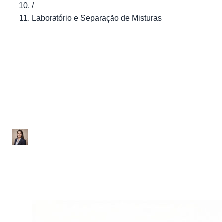
/
Laboratório e Separação de Misturas
Química
Laboratório e Separação
de Misturas
Ana Júlia
|
Atualizado em 29 de janeiro de 2026
|
2 min de leitura