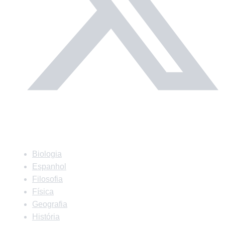
Matérias
Biologia
Espanhol
Filosofia
Física
Geografia
História