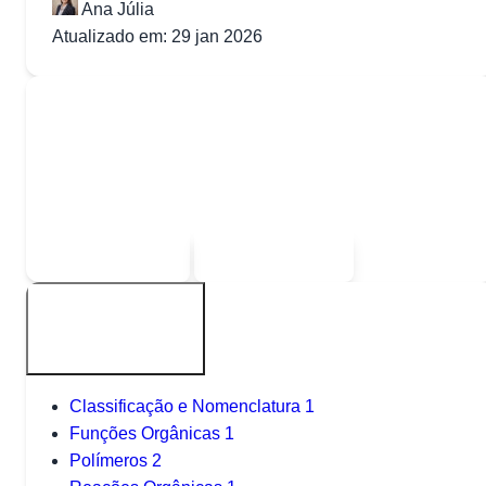
Ana Júlia
Atualizado em: 29 jan 2026
Quer baixar todo o conteúdo?
Escolha uma das opções:
Sou estudante
Sou professor
Outros tópicos
Classificação e Nomenclatura
1
Funções Orgânicas
1
Polímeros
2