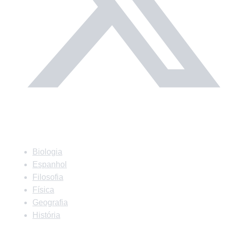
Matérias
Biologia
Espanhol
Filosofia
Física
Geografia
História