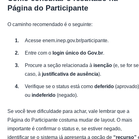
Página do Participante
O caminho recomendado é o seguinte:
Acesse
enem.inep.gov.br/participante
.
Entre com o
login único do Gov.br
.
Procure a seção relacionada à
isenção
(e, se for s
caso, à
justificativa de ausência
).
Verifique se o status está como
deferido
(aprovado)
ou
indeferido
(negado).
Se você teve dificuldade para achar, vale lembrar que a
Página do Participante costuma mudar de layout. O mais
importante é confirmar o status e, se estiver negado,
identificar se o sistema já apresenta a opção de
“recurso”