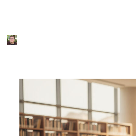
ausência; veja próximos
passos
Julio Sousa
|
14 de maio de 2026
|
7 min de leitura