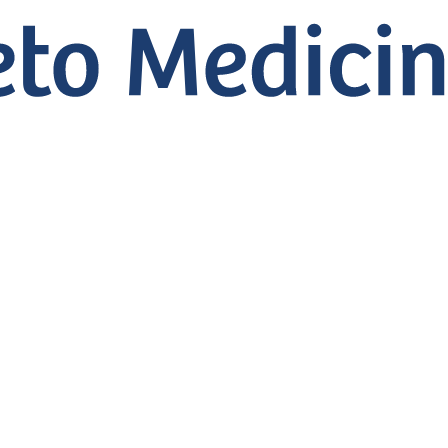
ão de Aulas Prese
essores: Entenda a