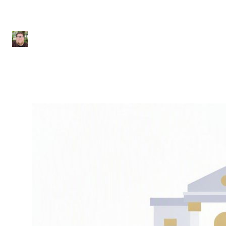
usar a nota do Enem
Julio Sousa
|
9 de julho de 2026
|
11 min de leitura