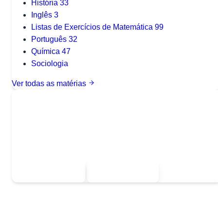
História
33
Inglês
3
Listas de Exercícios de Matemática
99
Português
32
Química
47
Sociologia
Ver todas as matérias
Quer baixar todo o conteúdo?
Escolha uma das opções:
Sou estudante
Sou professor