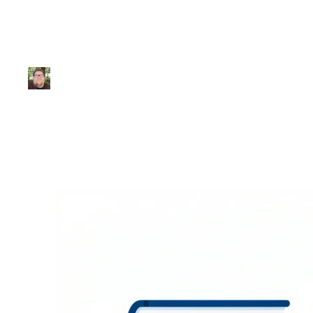
feira!
Julio Sousa
|
15 de março de 2026
|
6 min de leitura